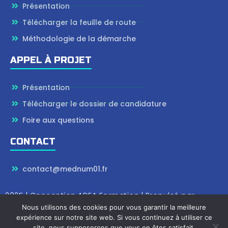
Présentation
Télécharger la feuille de route
Méthodologie de la démarche
APPEL À PROJET
Présentation
Télécharger le dossier de candidature
Foire aux questions
CONTACT
contact@mednum01.fr
2025 | Conception
ADEA Formation
| Propulsé par
Wordpress
Nous utilisons des cookies pour vous garantir la meilleure
expérience sur notre site web. Si vous continuez à utiliser ce
site, nous supposerons que vous en êtes satisfait.