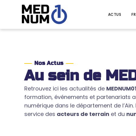
Aller
au
ACTUS
FR
contenu
Nos Actus
Au sein de M
Retrouvez ici les actualités de
MEDNUM0
formation, événements et partenariats au
numérique dans le département de l’Ain. 
service des
acteurs de terrain
et du
num