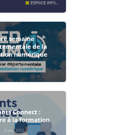
ère semaine
tementale de la
tion numérique
23 novembre 2022
ants Connect :
ire à la formation
5 avril 2022