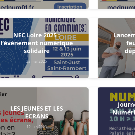
NEC Loire 2025 :
Lanceme
l’événement numérique
feu
solidaire
dé
23 mai 2025
Journ
LES JEUNES ET LES
Numéri
ECRANS
12 juin 2023