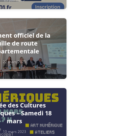
nt officiel de la
ille de route
partementale
22 mars 2025
ée des Cultures
ques – Samedi 18
mars
10 mars 2023