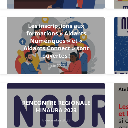
Les inscriptions aux
formations « Aidants
Numériques » et «
Aidants Connect » sont
ouvertes !
4 juin 2025
RENCONTRE REGIONALE
HINAURA 2023
8 décembre 2023