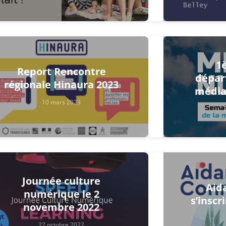
1
Report Rencontre
dépar
régionale Hinaura 2023
média
10 mars 2023
Journée culture
Aid
numérique le 2
s’inscr
novembre 2022
22 octobre 2022