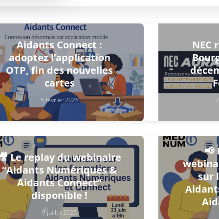
Aidants Connect :
NEC r
adoptez l’application
Bourg
OTP, fin des nouvelles
décem
cartes
F
5 février 2026
2
📢 
🎥 Le replay du webinaire
webinai
“Aidants Numériques &
sur 
Aidants Connect”
Aidant
disponible !
Aid
9 juillet 2025