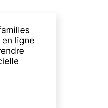
familles
z en ligne
rendre
cielle