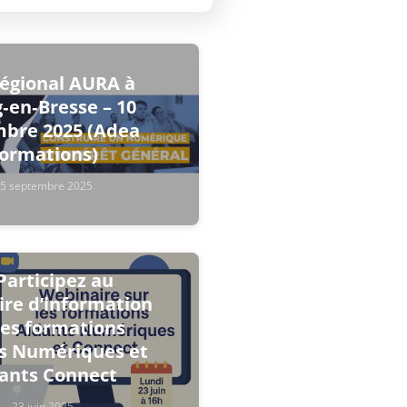
égional AURA à
‑en‑Bresse – 10
bre 2025 (Adea
ormations)
5 septembre 2025
Participez au
re d’information
les formations
s Numériques et
ants Connect
23 juin 2025