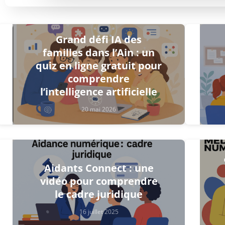
Grand défi IA des
familles dans l’Ain : un
quiz en ligne gratuit pour
comprendre
l’intelligence artificielle
20 mai 2026
Aidants Connect : une
vidéo pour comprendre
le cadre juridique
16 juillet 2025