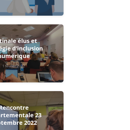
inale élus et
égie d’inclusion
numérique
1 février 2022
Rencontre
rtementale 23
ptembre 2022