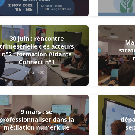
30 juin : rencontre
Mat
trimestrielle des acteurs
strat
n°2 : formation Aidants
Connect n°1
1 février 2022
9 mars : se
professionnaliser dans la
dépa
médiation numérique
se