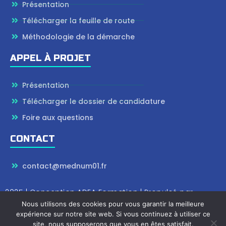
Présentation
Télécharger la feuille de route
Méthodologie de la démarche
APPEL À PROJET
Présentation
Télécharger le dossier de candidature
Foire aux questions
CONTACT
contact@mednum01.fr
2025 | Conception
ADEA Formation
| Propulsé par
Wordpress
Nous utilisons des cookies pour vous garantir la meilleure
expérience sur notre site web. Si vous continuez à utiliser ce
site, nous supposerons que vous en êtes satisfait.